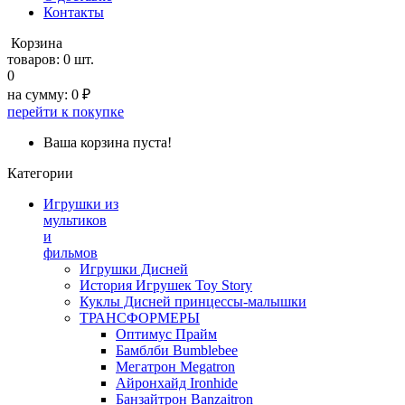
Контакты
Корзина
товаров:
0 шт.
0
на сумму:
0 ₽
перейти к покупке
Ваша корзина пуста!
Категории
Игрушки из
мультиков
и
фильмов
Игрушки Дисней
История Игрушек Toy Story
Куклы Дисней принцессы-малышки
ТРАНСФОРМЕРЫ
Оптимус Прайм
Бамблби Bumblebee
Мегатрон Megatron
Айронхайд Ironhide
Банзайтрон Banzaitron