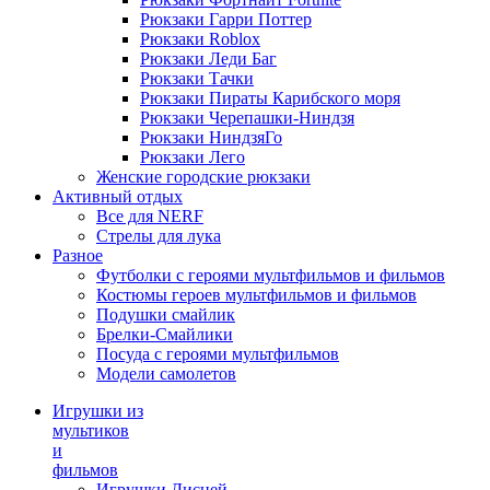
Рюкзаки Гарри Поттер
Рюкзаки Roblox
Рюкзаки Леди Баг
Рюкзаки Тачки
Рюкзаки Пираты Карибского моря
Рюкзаки Черепашки-Ниндзя
Рюкзаки НиндзяГо
Рюкзаки Лего
Женские городские рюкзаки
Активный отдых
Все для NERF
Стрелы для лука
Разное
Футболки с героями мультфильмов и фильмов
Костюмы героев мультфильмов и фильмов
Подушки смайлик
Брелки-Смайлики
Посуда с героями мультфильмов
Модели самолетов
Игрушки из
мультиков
и
фильмов
Игрушки Дисней