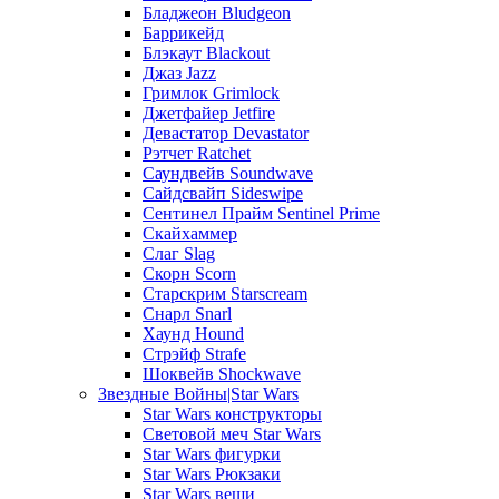
Бладжеон Bludgeon
Баррикейд
Блэкаут Blackout
Джаз Jazz
Гримлок Grimlock
Джетфайер Jetfire
Девастатор Devastator
Рэтчет Ratchet
Саундвейв Soundwave
Сайдсвайп Sideswipe
Сентинел Прайм Sentinel Prime
Скайхаммер
Слаг Slag
Скорн Scorn
Старскрим Starscream
Снарл Snarl
Хаунд Hound
Стрэйф Strafe
Шоквейв Shockwave
Звездные Войны|Star Wars
Star Wars конструкторы
Световой меч Star Wars
Star Wars фигурки
Star Wars Рюкзаки
Star Wars вещи