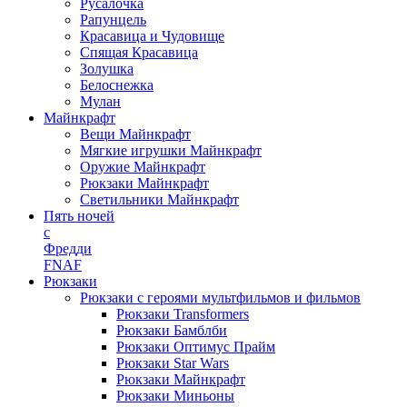
Русалочка
Рапунцель
Красавица и Чудовище
Спящая Красавица
Золушка
Белоснежка
Мулан
Майнкрафт
Вещи Майнкрафт
Мягкие игрушки Майнкрафт
Оружие Майнкрафт
Рюкзаки Майнкрафт
Светильники Майнкрафт
Пять ночей
с
Фредди
FNAF
Рюкзаки
Рюкзаки с героями мультфильмов и фильмов
Рюкзаки Transformers
Рюкзаки Бамблби
Рюкзаки Оптимус Прайм
Рюкзаки Star Wars
Рюкзаки Майнкрафт
Рюкзаки Миньоны