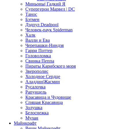
Миньоны| Гадкий Я
Супергерои Марвел | DC
Танос
Бэтмен
Дэдпул Deadpool
Человек-паук Spiderman
Халк
Валли и Ева
Черепашки-Ниндзя
Гарри Поттер
Головоломка
Свинка Пеппа
Пираты Карибского моря
Зверополис
Холодное Сердце
Аладдин|Жасмин
Русалочка
Рапунцель
Красавица и Чудовище
Спящая Красавица
Золушка
Белоснежка
Мулан
Майнкрафт
Вещи Майнкрафт