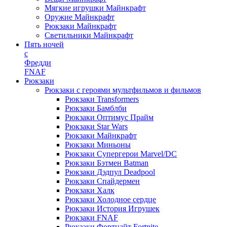
Мягкие игрушки Майнкрафт
Оружие Майнкрафт
Рюкзаки Майнкрафт
Светильники Майнкрафт
Пять ночей
с
Фредди
FNAF
Рюкзаки
Рюкзаки с героями мультфильмов и фильмов
Рюкзаки Transformers
Рюкзаки Бамблби
Рюкзаки Оптимус Прайм
Рюкзаки Star Wars
Рюкзаки Майнкрафт
Рюкзаки Миньоны
Рюкзаки Супергерои Marvel/DC
Рюкзаки Бэтмен Batman
Рюкзаки Дэдпул Deadpool
Рюкзаки Спайдермен
Рюкзаки Халк
Рюкзаки Холодное сердце
Рюкзаки История Игрушек
Рюкзаки FNAF
Рюкзаки Фортнайт Fortnite