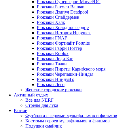
Рюкзаки Супергерои Marvel/DC
Рюкзаки Бэтмен Batman
Рюкзаки Дэдпул Deadpool
Рюкзаки Спайдермен
Рюкзаки Халк
Рюкзаки Холодное сердце
Рюкзаки История Игрушек
Рюкзаки FNAF
Рюкзаки Фортнайт Fortnite
Рюкзаки Гарри Поттер
Рюкзаки Roblox
Рюкзаки Леди Баг
Рюкзаки Тачки
Рюкзаки Пираты Карибского моря
Рюкзаки Черепашки-Ниндзя
Рюкзаки НиндзяГо
Рюкзаки Лего
Женские городские рюкзаки
Активный отдых
Все для NERF
Стрелы для лука
Разное
Футболки с героями мультфильмов и фильмов
Костюмы героев мультфильмов и фильмов
Подушки смайлик