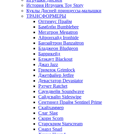
История Игрушек Toy Story
Куклы Дисней принцессы-малышки
ТРАНСФОРМЕРЫ
Оптимус Прайм
Бамблби Bumblebee
Мегатрон Megatron
Айронхайд Ironhide
Банзайтрон Banzaitron
Бладжеон Bludgeon
Баррикейд
Блэкаут Blackout
Джаз Jazz
Гримлок Grimlock
Джетфайер Jetfire
Девастатор Devastator
Рэтчет Ratchet
Саундвейв Soundwave
Сайдсвайп Sideswipe
Сентинел Прайм Sentinel Prime
Скайхаммер
Слаг Slag
Скорн Scorn
Старскрим Starscream
Снарл Snarl