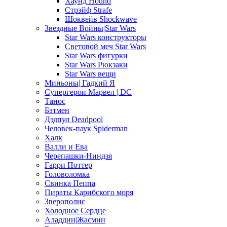
Хаунд Hound
Стрэйф Strafe
Шоквейв Shockwave
Звездные Войны|Star Wars
Star Wars конструкторы
Световой меч Star Wars
Star Wars фигурки
Star Wars Рюкзаки
Star Wars вещи
Миньоны| Гадкий Я
Супергерои Марвел | DC
Танос
Бэтмен
Дэдпул Deadpool
Человек-паук Spiderman
Халк
Валли и Ева
Черепашки-Ниндзя
Гарри Поттер
Головоломка
Свинка Пеппа
Пираты Карибского моря
Зверополис
Холодное Сердце
Аладдин|Жасмин