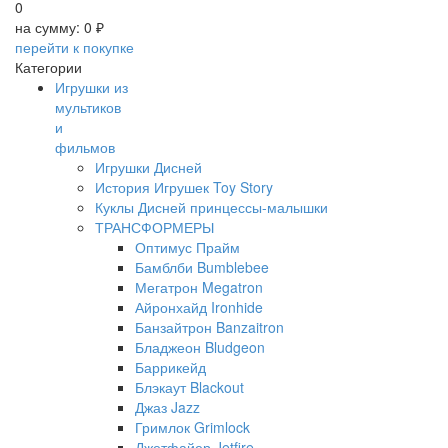
0
на сумму:
0 ₽
перейти к покупке
Категории
Игрушки из
мультиков
и
фильмов
Игрушки Дисней
История Игрушек Toy Story
Куклы Дисней принцессы-малышки
ТРАНСФОРМЕРЫ
Оптимус Прайм
Бамблби Bumblebee
Мегатрон Megatron
Айронхайд Ironhide
Банзайтрон Banzaitron
Бладжеон Bludgeon
Баррикейд
Блэкаут Blackout
Джаз Jazz
Гримлок Grimlock
Джетфайер Jetfire