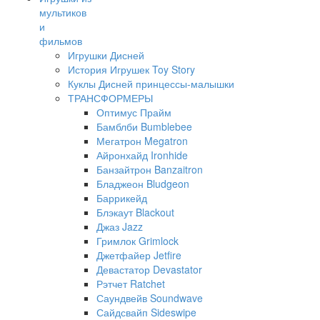
мультиков
и
фильмов
Игрушки Дисней
История Игрушек Toy Story
Куклы Дисней принцессы-малышки
ТРАНСФОРМЕРЫ
Оптимус Прайм
Бамблби Bumblebee
Мегатрон Megatron
Айронхайд Ironhide
Банзайтрон Banzaitron
Бладжеон Bludgeon
Баррикейд
Блэкаут Blackout
Джаз Jazz
Гримлок Grimlock
Джетфайер Jetfire
Девастатор Devastator
Рэтчет Ratchet
Саундвейв Soundwave
Сайдсвайп Sideswipe