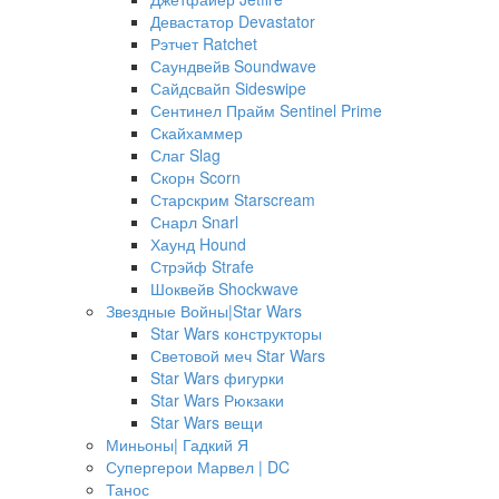
Девастатор Devastator
Рэтчет Ratchet
Саундвейв Soundwave
Сайдсвайп Sideswipe
Сентинел Прайм Sentinel Prime
Скайхаммер
Слаг Slag
Скорн Scorn
Старскрим Starscream
Снарл Snarl
Хаунд Hound
Стрэйф Strafe
Шоквейв Shockwave
Звездные Войны|Star Wars
Star Wars конструкторы
Световой меч Star Wars
Star Wars фигурки
Star Wars Рюкзаки
Star Wars вещи
Миньоны| Гадкий Я
Супергерои Марвел | DC
Танос