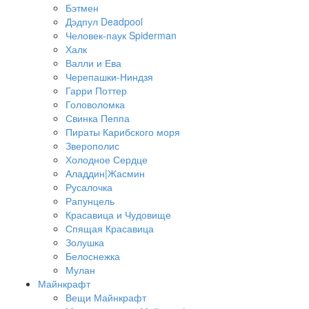
Бэтмен
Дэдпул Deadpool
Человек-паук Spiderman
Халк
Валли и Ева
Черепашки-Ниндзя
Гарри Поттер
Головоломка
Свинка Пеппа
Пираты Карибского моря
Зверополис
Холодное Сердце
Аладдин|Жасмин
Русалочка
Рапунцель
Красавица и Чудовище
Спящая Красавица
Золушка
Белоснежка
Мулан
Майнкрафт
Вещи Майнкрафт