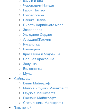
Валли и Ева
Черепашки-Ниндзя
Гарри Поттер
Головоломка
Свинка Пеппа
Пираты Карибского моря
Зверополис
Холодное Сердце
Аладдин|Жасмин
Русалочка
Рапунцель
Красавица и Чудовище
Спящая Красавица
Золушка
Белоснежка
Мулан
Майнкрафт
Вещи Майнкрафт
Мягкие игрушки Майнкрафт
Оружие Майнкрафт
Рюкзаки Майнкрафт
Светильники Майнкрафт
Пять ночей