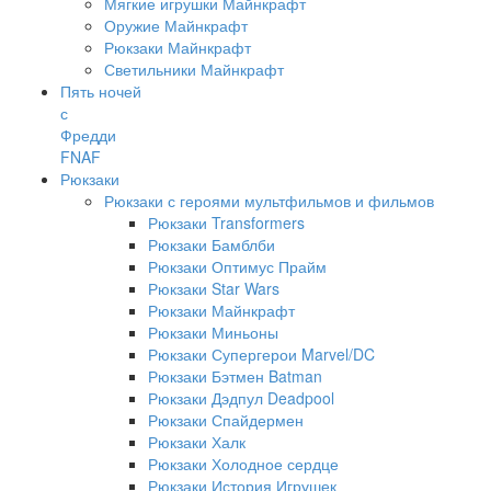
Мягкие игрушки Майнкрафт
Оружие Майнкрафт
Рюкзаки Майнкрафт
Светильники Майнкрафт
Пять ночей
с
Фредди
FNAF
Рюкзаки
Рюкзаки с героями мультфильмов и фильмов
Рюкзаки Transformers
Рюкзаки Бамблби
Рюкзаки Оптимус Прайм
Рюкзаки Star Wars
Рюкзаки Майнкрафт
Рюкзаки Миньоны
Рюкзаки Супергерои Marvel/DC
Рюкзаки Бэтмен Batman
Рюкзаки Дэдпул Deadpool
Рюкзаки Спайдермен
Рюкзаки Халк
Рюкзаки Холодное сердце
Рюкзаки История Игрушек