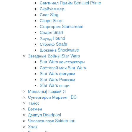
Сентинел Прайм Sentinel Prime
Скайхаммер
Слаг Slag
Скорн Scorn
Старскрим Starscream
Снарл Snarl
Хаунд Hound
Стрэйф Strafe
Шоквейв Shockwave
Звездные Войны|Star Wars
Star Wars конструкторы
Световой меч Star Wars
Star Wars фигурки
Star Wars Рюкзаки
Star Wars вещи
Миньоны| Гадкий Я
Супергерои Марвел | DC
Танос
Бэтмен
Дэдпул Deadpool
Человек-паук Spiderman
Халк