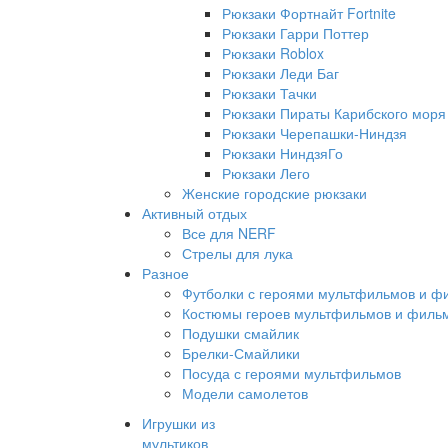
Рюкзаки Фортнайт Fortnite
Рюкзаки Гарри Поттер
Рюкзаки Roblox
Рюкзаки Леди Баг
Рюкзаки Тачки
Рюкзаки Пираты Карибского моря
Рюкзаки Черепашки-Ниндзя
Рюкзаки НиндзяГо
Рюкзаки Лего
Женские городские рюкзаки
Активный отдых
Все для NERF
Стрелы для лука
Разное
Футболки с героями мультфильмов и ф
Костюмы героев мультфильмов и филь
Подушки смайлик
Брелки-Смайлики
Посуда с героями мультфильмов
Модели самолетов
Игрушки из
мультиков