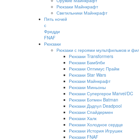
Оружие Майнкрафт
Рюкзаки Майнкрафт
Светильники Майнкрафт
Пять ночей
с
Фредди
FNAF
Рюкзаки
Рюкзаки с героями мультфильмов и фи
Рюкзаки Transformers
Рюкзаки Бамблби
Рюкзаки Оптимус Прайм
Рюкзаки Star Wars
Рюкзаки Майнкрафт
Рюкзаки Миньоны
Рюкзаки Супергерои Marvel/DC
Рюкзаки Бэтмен Batman
Рюкзаки Дэдпул Deadpool
Рюкзаки Спайдермен
Рюкзаки Халк
Рюкзаки Холодное сердце
Рюкзаки История Игрушек
Рюкзаки FNAF