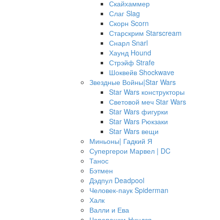
Скайхаммер
Слаг Slag
Скорн Scorn
Старскрим Starscream
Снарл Snarl
Хаунд Hound
Стрэйф Strafe
Шоквейв Shockwave
Звездные Войны|Star Wars
Star Wars конструкторы
Световой меч Star Wars
Star Wars фигурки
Star Wars Рюкзаки
Star Wars вещи
Миньоны| Гадкий Я
Супергерои Марвел | DC
Танос
Бэтмен
Дэдпул Deadpool
Человек-паук Spiderman
Халк
Валли и Ева
Черепашки-Ниндзя