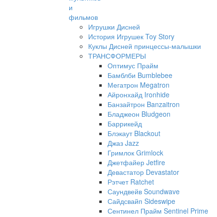
и
фильмов
Игрушки Дисней
История Игрушек Toy Story
Куклы Дисней принцессы-малышки
ТРАНСФОРМЕРЫ
Оптимус Прайм
Бамблби Bumblebee
Мегатрон Megatron
Айронхайд Ironhide
Банзайтрон Banzaitron
Бладжеон Bludgeon
Баррикейд
Блэкаут Blackout
Джаз Jazz
Гримлок Grimlock
Джетфайер Jetfire
Девастатор Devastator
Рэтчет Ratchet
Саундвейв Soundwave
Сайдсвайп Sideswipe
Сентинел Прайм Sentinel Prime