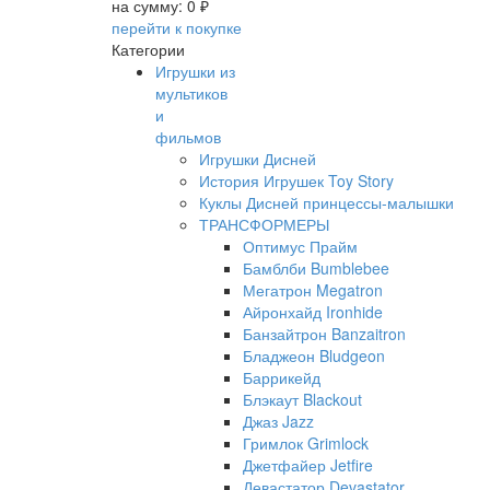
на сумму:
0 ₽
перейти к покупке
Категории
Игрушки из
мультиков
и
фильмов
Игрушки Дисней
История Игрушек Toy Story
Куклы Дисней принцессы-малышки
ТРАНСФОРМЕРЫ
Оптимус Прайм
Бамблби Bumblebee
Мегатрон Megatron
Айронхайд Ironhide
Банзайтрон Banzaitron
Бладжеон Bludgeon
Баррикейд
Блэкаут Blackout
Джаз Jazz
Гримлок Grimlock
Джетфайер Jetfire
Девастатор Devastator