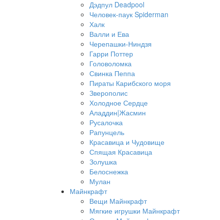
Дэдпул Deadpool
Человек-паук Spiderman
Халк
Валли и Ева
Черепашки-Ниндзя
Гарри Поттер
Головоломка
Свинка Пеппа
Пираты Карибского моря
Зверополис
Холодное Сердце
Аладдин|Жасмин
Русалочка
Рапунцель
Красавица и Чудовище
Спящая Красавица
Золушка
Белоснежка
Мулан
Майнкрафт
Вещи Майнкрафт
Мягкие игрушки Майнкрафт