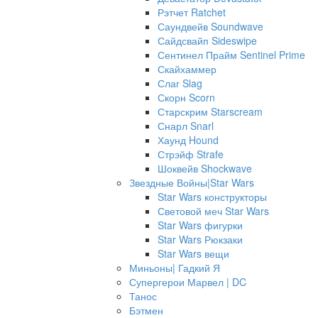
Рэтчет Ratchet
Саундвейв Soundwave
Сайдсвайп Sideswipe
Сентинел Прайм Sentinel Prime
Скайхаммер
Слаг Slag
Скорн Scorn
Старскрим Starscream
Снарл Snarl
Хаунд Hound
Стрэйф Strafe
Шоквейв Shockwave
Звездные Войны|Star Wars
Star Wars конструкторы
Световой меч Star Wars
Star Wars фигурки
Star Wars Рюкзаки
Star Wars вещи
Миньоны| Гадкий Я
Супергерои Марвел | DC
Танос
Бэтмен