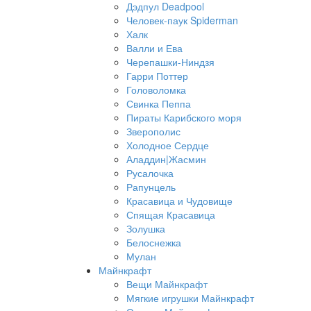
Дэдпул Deadpool
Человек-паук Spiderman
Халк
Валли и Ева
Черепашки-Ниндзя
Гарри Поттер
Головоломка
Свинка Пеппа
Пираты Карибского моря
Зверополис
Холодное Сердце
Аладдин|Жасмин
Русалочка
Рапунцель
Красавица и Чудовище
Спящая Красавица
Золушка
Белоснежка
Мулан
Майнкрафт
Вещи Майнкрафт
Мягкие игрушки Майнкрафт