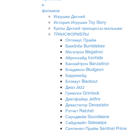
и
фильмов
Игрушки Дисней
История Игрушек Toy Story
Куклы Дисней принцессы-малышки
ТРАНСФОРМЕРЫ
Оптимус Прайм
Бамблби Bumblebee
Мегатрон Megatron
Айронхайд Ironhide
Банзайтрон Banzaitron
Бладжеон Bludgeon
Баррикейд
Блэкаут Blackout
Джаз Jazz
Гримлок Grimlock
Джетфайер Jetfire
Девастатор Devastator
Рэтчет Ratchet
Саундвейв Soundwave
Сайдсвайп Sideswipe
Сентинел Прайм Sentinel Prime