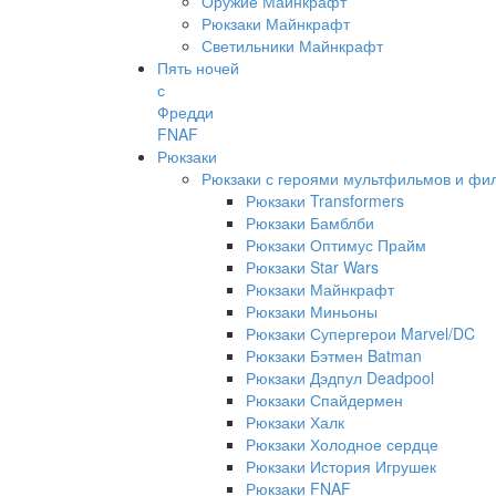
Оружие Майнкрафт
Рюкзаки Майнкрафт
Светильники Майнкрафт
Пять ночей
с
Фредди
FNAF
Рюкзаки
Рюкзаки с героями мультфильмов и фи
Рюкзаки Transformers
Рюкзаки Бамблби
Рюкзаки Оптимус Прайм
Рюкзаки Star Wars
Рюкзаки Майнкрафт
Рюкзаки Миньоны
Рюкзаки Супергерои Marvel/DC
Рюкзаки Бэтмен Batman
Рюкзаки Дэдпул Deadpool
Рюкзаки Спайдермен
Рюкзаки Халк
Рюкзаки Холодное сердце
Рюкзаки История Игрушек
Рюкзаки FNAF