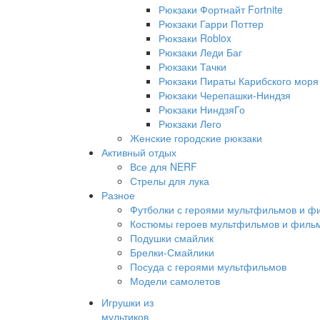
Рюкзаки Фортнайт Fortnite
Рюкзаки Гарри Поттер
Рюкзаки Roblox
Рюкзаки Леди Баг
Рюкзаки Тачки
Рюкзаки Пираты Карибского моря
Рюкзаки Черепашки-Ниндзя
Рюкзаки НиндзяГо
Рюкзаки Лего
Женские городские рюкзаки
Активный отдых
Все для NERF
Стрелы для лука
Разное
Футболки с героями мультфильмов и ф
Костюмы героев мультфильмов и филь
Подушки смайлик
Брелки-Смайлики
Посуда с героями мультфильмов
Модели самолетов
Игрушки из
мультиков