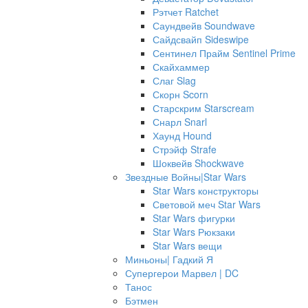
Рэтчет Ratchet
Саундвейв Soundwave
Сайдсвайп Sideswipe
Сентинел Прайм Sentinel Prime
Скайхаммер
Слаг Slag
Скорн Scorn
Старскрим Starscream
Снарл Snarl
Хаунд Hound
Стрэйф Strafe
Шоквейв Shockwave
Звездные Войны|Star Wars
Star Wars конструкторы
Световой меч Star Wars
Star Wars фигурки
Star Wars Рюкзаки
Star Wars вещи
Миньоны| Гадкий Я
Супергерои Марвел | DC
Танос
Бэтмен