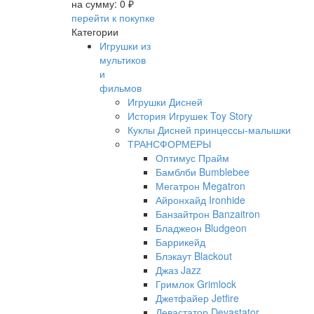
на сумму:
0 ₽
перейти к покупке
Категории
Игрушки из
мультиков
и
фильмов
Игрушки Дисней
История Игрушек Toy Story
Куклы Дисней принцессы-малышки
ТРАНСФОРМЕРЫ
Оптимус Прайм
Бамблби Bumblebee
Мегатрон Megatron
Айронхайд Ironhide
Банзайтрон Banzaitron
Бладжеон Bludgeon
Баррикейд
Блэкаут Blackout
Джаз Jazz
Гримлок Grimlock
Джетфайер Jetfire
Девастатор Devastator