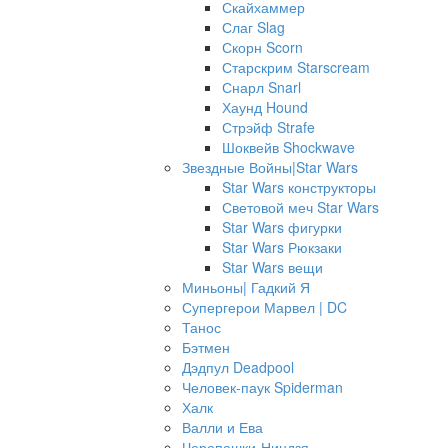
Скайхаммер
Слаг Slag
Скорн Scorn
Старскрим Starscream
Снарл Snarl
Хаунд Hound
Стрэйф Strafe
Шоквейв Shockwave
Звездные Войны|Star Wars
Star Wars конструкторы
Световой меч Star Wars
Star Wars фигурки
Star Wars Рюкзаки
Star Wars вещи
Миньоны| Гадкий Я
Супергерои Марвел | DC
Танос
Бэтмен
Дэдпул Deadpool
Человек-паук Spiderman
Халк
Валли и Ева
Черепашки-Ниндзя