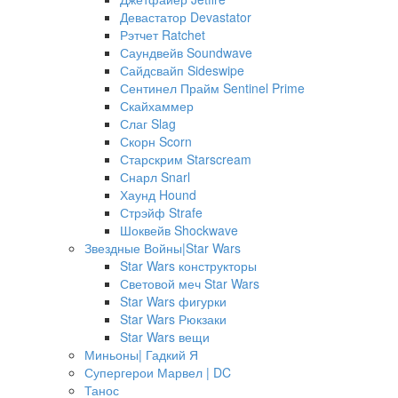
Девастатор Devastator
Рэтчет Ratchet
Саундвейв Soundwave
Сайдсвайп Sideswipe
Сентинел Прайм Sentinel Prime
Скайхаммер
Слаг Slag
Скорн Scorn
Старскрим Starscream
Снарл Snarl
Хаунд Hound
Стрэйф Strafe
Шоквейв Shockwave
Звездные Войны|Star Wars
Star Wars конструкторы
Световой меч Star Wars
Star Wars фигурки
Star Wars Рюкзаки
Star Wars вещи
Миньоны| Гадкий Я
Супергерои Марвел | DC
Танос