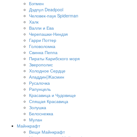
Бэтмен
Дэдпул Deadpool
Человек-паук Spiderman
Халк
Валли и Ева
Черепашки-Ниндзя
Гарри Поттер
Головоломка
Свинка Пеппа
Пираты Карибского моря
Зверополис
Холодное Сердце
Аладдин|Жасмин
Русалочка
Рапунцель
Красавица и Чудовище
Спящая Красавица
Золушка
Белоснежка
Мулан
Майнкрафт
Вещи Майнкрафт