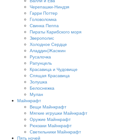
Валли и Ева
Черепашки-Ниндзя
Гарри Поттер
Головоломка
Свинка Пеппа
Пираты Карибского моря
Зверополис
Холодное Сердце
Аладдин|Жасмин
Русалочка
Рапунцель
Красавица и Чудовище
Спящая Красавица
Золушка
Белоснежка
Мулан
Майнкрафт
Вещи Майнкрафт
Мягкие игрушки Майнкрафт
Оружие Майнкрафт
Рюкзаки Майнкрафт
Светильники Майнкрафт
Пять ночей