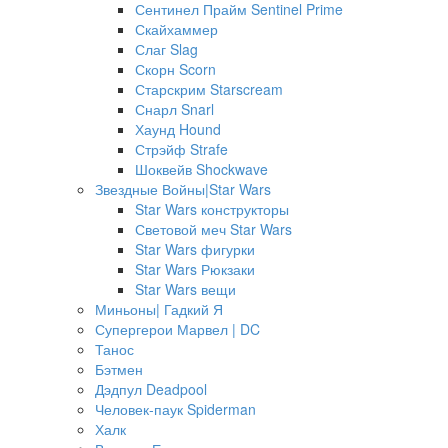
Сентинел Прайм Sentinel Prime
Скайхаммер
Слаг Slag
Скорн Scorn
Старскрим Starscream
Снарл Snarl
Хаунд Hound
Стрэйф Strafe
Шоквейв Shockwave
Звездные Войны|Star Wars
Star Wars конструкторы
Световой меч Star Wars
Star Wars фигурки
Star Wars Рюкзаки
Star Wars вещи
Миньоны| Гадкий Я
Супергерои Марвел | DC
Танос
Бэтмен
Дэдпул Deadpool
Человек-паук Spiderman
Халк