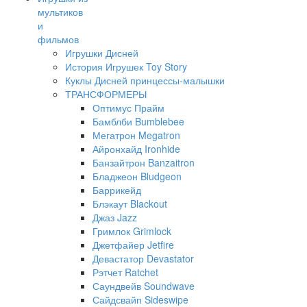
мультиков
и
фильмов
Игрушки Дисней
История Игрушек Toy Story
Куклы Дисней принцессы-малышки
ТРАНСФОРМЕРЫ
Оптимус Прайм
Бамблби Bumblebee
Мегатрон Megatron
Айронхайд Ironhide
Банзайтрон Banzaitron
Бладжеон Bludgeon
Баррикейд
Блэкаут Blackout
Джаз Jazz
Гримлок Grimlock
Джетфайер Jetfire
Девастатор Devastator
Рэтчет Ratchet
Саундвейв Soundwave
Сайдсвайп Sideswipe