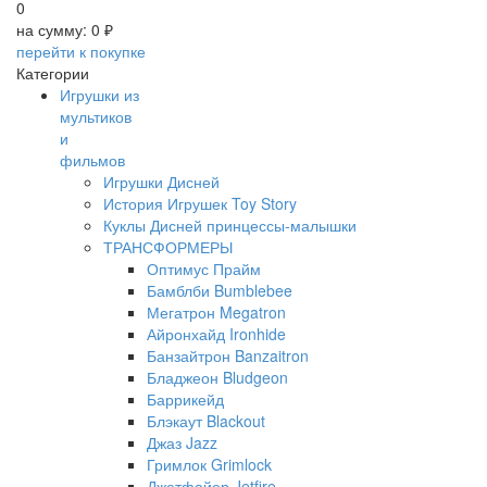
0
на сумму:
0 ₽
перейти к покупке
Категории
Игрушки из
мультиков
и
фильмов
Игрушки Дисней
История Игрушек Toy Story
Куклы Дисней принцессы-малышки
ТРАНСФОРМЕРЫ
Оптимус Прайм
Бамблби Bumblebee
Мегатрон Megatron
Айронхайд Ironhide
Банзайтрон Banzaitron
Бладжеон Bludgeon
Баррикейд
Блэкаут Blackout
Джаз Jazz
Гримлок Grimlock
Джетфайер Jetfire