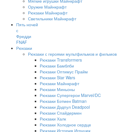
Мягкие игрушки Майнкрафт
Оружие Майнкрафт
Рюкзаки Майнкрафт
Светильники Майнкрафт
Пять ночей
с
Фредди
FNAF
Рюкзаки
Рюкзаки с героями мультфильмов и фильмов
Рюкзаки Transformers
Рюкзаки Бамблби
Рюкзаки Оптимус Прайм
Рюкзаки Star Wars
Рюкзаки Майнкрафт
Рюкзаки Миньоны
Рюкзаки Супергерои Marvel/DC
Рюкзаки Бэтмен Batman
Рюкзаки Дэдпул Deadpool
Рюкзаки Спайдермен
Рюкзаки Халк
Рюкзаки Холодное сердце
Рюкзаки История Игрушек